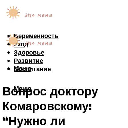
Беременность
Уход
Здоровье
Развитие
Меню
Воспитание
Вопрос доктору
Меню
Комаровскому:
“Нужно ли