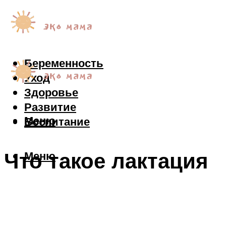
Беременность
Уход
Здоровье
Развитие
Меню
Воспитание
Что такое лактация
Меню