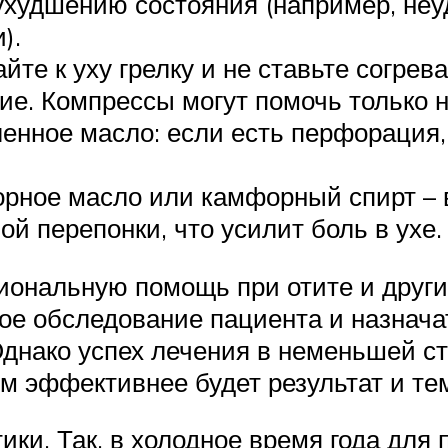
 ухудшению состояния (например, не
).
те к уху грелку и не ставьте согре
ие. Компрессы могут помочь только н
ленное масло: если есть перфорация,
орное масло или камфорный спирт – 
й перепонки, что усилит боль в ухе.
иональную помощь при отите и други
ое обследование пациента и назнача
днако успех лечения в неменьшей ст
тем эффективнее будет результат и т
ки. Так, в холодное время года для