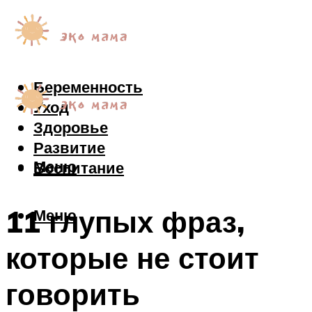
Беременность
Уход
Здоровье
Развитие
Меню
Воспитание
11 глупых фраз,
Меню
которые не стоит
говорить