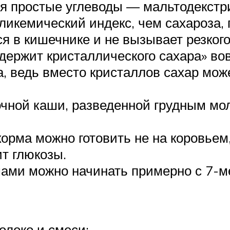
я простые углеводы — мальтодекстрин
икемический индекс, чем сахароза, п
я в кишечнике и не вызывает резког
одержит кристаллического сахара» вов
за, ведь вместо кристаллов сахар мо
очной каши, разведенной грудным м
орма можно готовить не на коровьем,
т глюкозы.
ми можно начинать примерно с 7-ме
:
олоко и смеси;