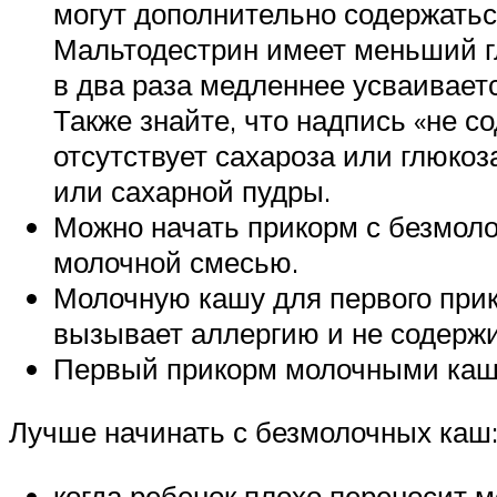
могут дополнительно содержатьс
Мальтодестрин имеет меньший гл
в два раза медленнее усваиваетс
Также знайте, что надпись «не с
отсутствует сахароза или глюко
или сахарной пудры.
Можно начать прикорм с безмол
молочной смесью.
Молочную кашу для первого прик
вызывает аллергию и не содержи
Первый прикорм молочными каша
Лучше начинать с безмолочных каш
когда ребенок плохо переносит м