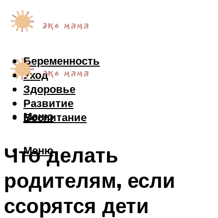
Беременность
Уход
Здоровье
Развитие
Меню
Воспитание
Что делать
Меню
родителям, если
ссорятся дети