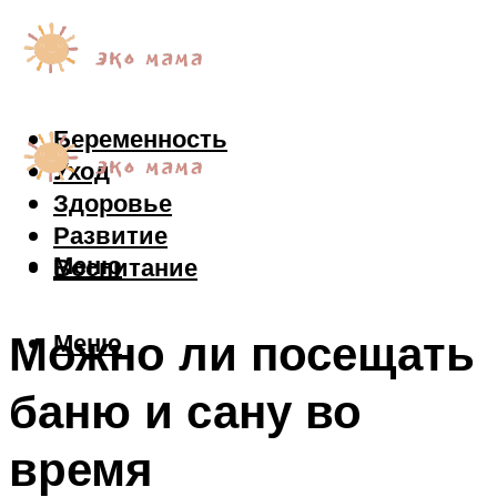
Беременность
Уход
Здоровье
Развитие
Меню
Воспитание
Можно ли посещать
Меню
баню и сану во
время