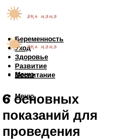
Беременность
Уход
Здоровье
Развитие
Меню
Воспитание
6 основных
Меню
показаний для
проведения