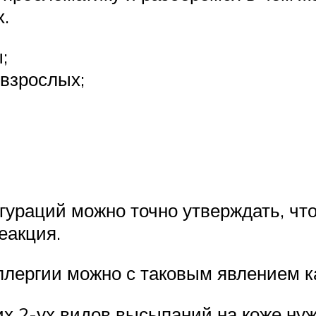
х.
;
взрослых;
гураций можно точно утверждать, чт
еакция.
лергии можно с таковым явлением ка
х 2-ух видов высыпаний на коже ну