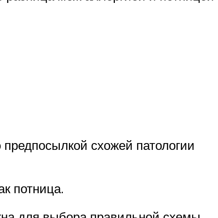
о предпосылкой схожей патологии
к потница.
жна для выбора правильной схемы