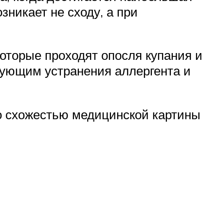
никает не сходу, а при
торые проходят опосля купания и
бующим устранения аллергента и
но схожестью медицинской картины