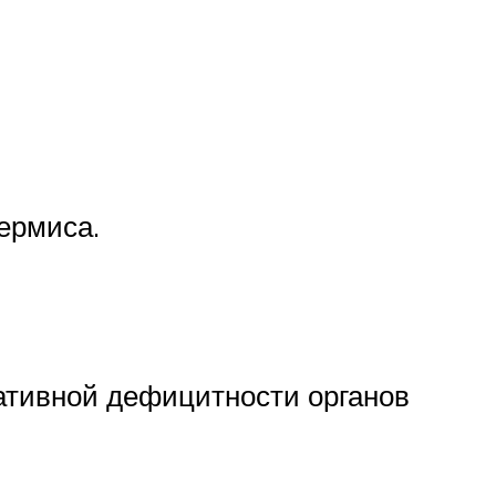
ермиса.
ативной дефицитности органов