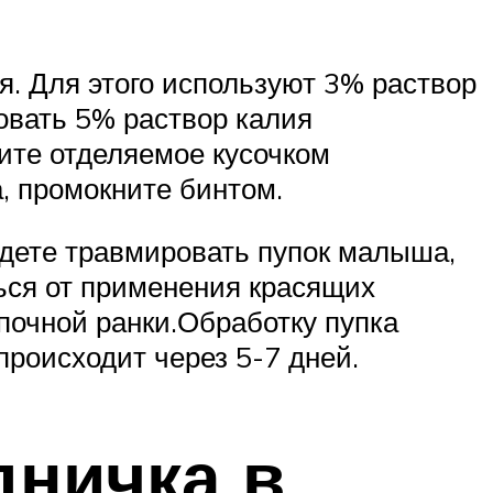
я. Для этого используют 3% раствор
овать 5% раствор калия
рите отделяемое кусочком
а, промокните бинтом.
удете травмировать пупок малыша,
ься от применения красящих
упочной ранки.Обработку пупка
происходит через 5-7 дней.
дничка в