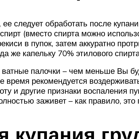
 ее следует обработать после купани
спирт (вместо спирта можно использ
рекиси в пупок, затем аккуратно прот
уда же капельку 70% этилового спирт
 ватные палочки – чем меньше Вы б
ее время рекомендуется воздерживат
оту и другие признаки воспаления п
олностью заживет – как правило, это 
я купания гру