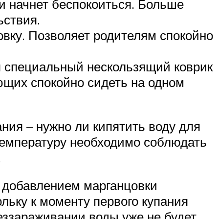
и начнет беспокоиться. Больше
ьствия.
овку. Позволяет родителям спокойно
я специальный нескользящий коврик
ющих спокойно сидеть на одном
ия – нужно ли кипятить воду для
 температуру необходимо соблюдать
.
с добавлением марганцовки
льку к моменту первого купания
еззараживании воды уже не будет.