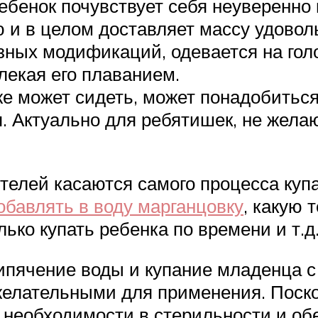
бенок почувствует себя неуверенно 
 и в целом доставляет массу удовол
зных модификаций, одевается на гол
лекая его плаванием.
же может сидеть, может понадобитьс
я. Актуально для ребятишек, не жела
лей касаются самого процесса купан
обавлять в воду марганцовку
, какую
лько купать ребенка по времени и т.д
ипячение воды и купание младенца 
желательными для применения. Поско
й необходимости в стерильности и об