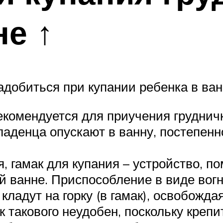
е ↑
адобиться при купании ребенка в ван
екомендуется для приучения грудничк
ладенца опускают в ванну, постепенн
я, гамак для купания – устройство, 
 ванне. Приспособление в виде вогн
ладут на горку (в гамак), освобожда
к такового неудобен, поскольку крепи