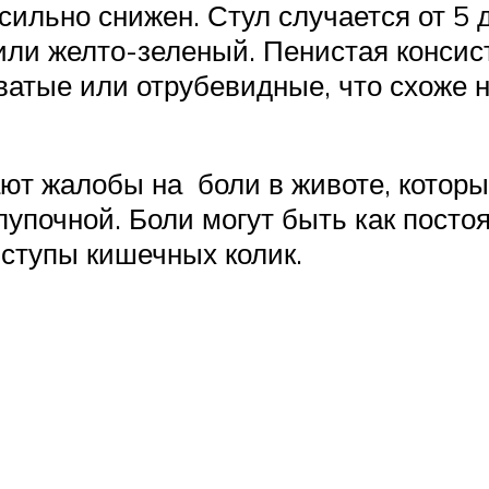
сильно снижен. Стул случается от 5 д
или желто-зеленый. Пенистая консист
ватые или отрубевидные, что схоже 
ают жалобы на боли в животе, котор
пупочной. Боли могут быть как пост
иступы кишечных колик.