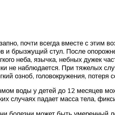
пно, почти всегда вместе с этим во
ов и брызжущий стул. После опорожн
кого неба, язычка, небных дужек ча
нки не наблюдается. При тяжелых слу
гкий озноб, головокружения, потеря с
змом воды у детей до 12 месяцев мо
ких случаях падает масса тела, фикс
ни болезни может быть умеренный л