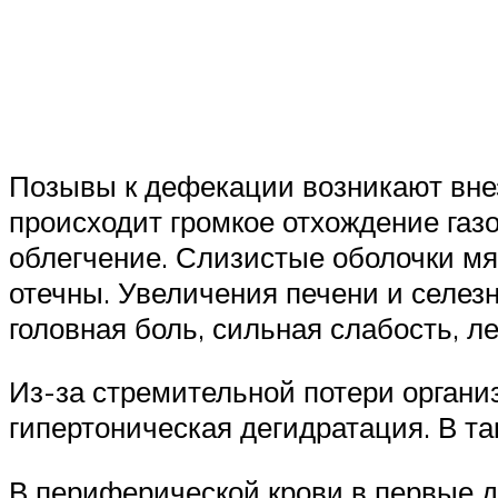
Позывы к дефекации возникают внеза
происходит громкое отхождение газ
облегчение. Слизистые оболочки мяг
отечны. Увеличения печени и селез
головная боль, сильная слабость, ле
Из-за стремительной потери органи
гипертоническая дегидратация. В та
В периферической крови в первые д