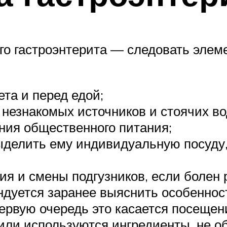
о гастроэнтерита — следовать элем
та и перед едой;
 незнакомых источников и стоячих в
ния общественного питания;
ыделить ему индивидуальную посуду,
я и смены подгузников, если болен 
уется заранее выяснить особенност
ервую очередь это касается посещени
 или используются ингредиенты, не о