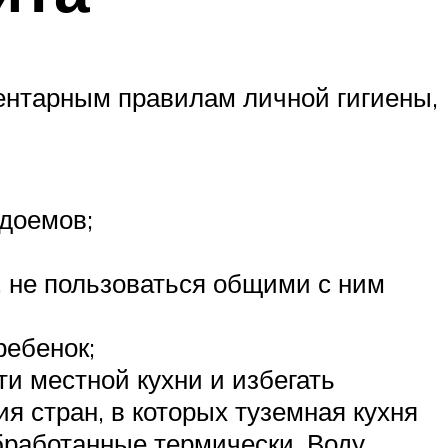
ентарным правилам личной гигиены,
одоемов;
 не пользоваться общими с ним
ребенок;
и местной кухни и избегать
я стран, в которых туземная кухня
бработанные термически. Воду