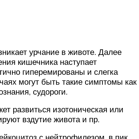
зникает урчание в животе. Далее
ения кишечника наступает
стично гиперемированы и слегка
чаях могут быть такие симптомы как
ознания, судороги.
жет развиться изотоническая или
ируют вздутие живота и пр.
ейкоцитоз с нейтрофилезом, в пик