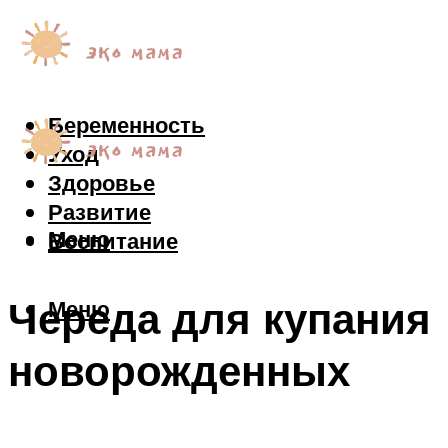
Беременность
Уход
Здоровье
Развитие
Меню
Воспитание
Череда для купания
Меню
новорожденных