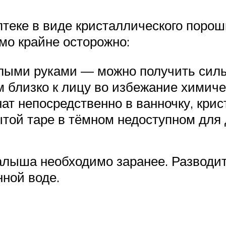
птеке в виде кристаллического порош
мо крайне осторожно:
олыми руками — можно получить сил
 близко к лицу во избежание химичес
ат непосредственно в ванночку, крис
ытой таре в тёмном недоступном для 
алыша необходимо заранее. Разводит
нной воде.