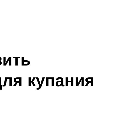
вить
для купания