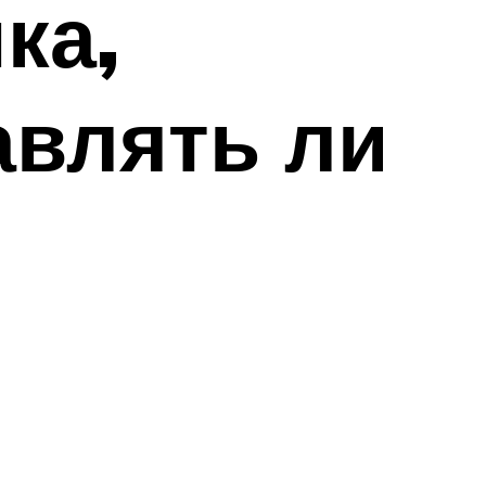
ка,
авлять ли