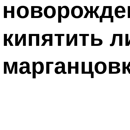
новорожден
кипятить л
марганцовк