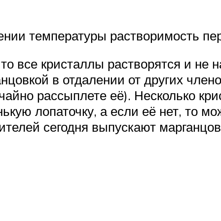
ичении температуры растворимость п
что все кристаллы растворятся и не н
нцовкой в отдалении от других член
чайно рассыплете её). Несколько кри
ькую лопаточку, а если её нет, то м
ителей сегодня выпускают марганцовк