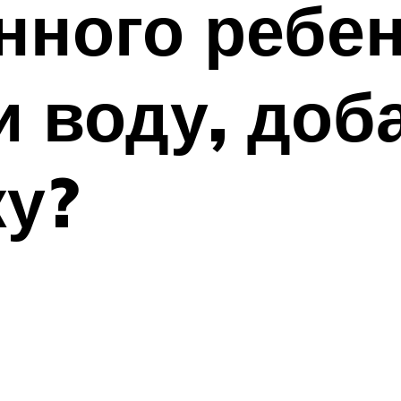
ного ребен
и воду, доб
у?