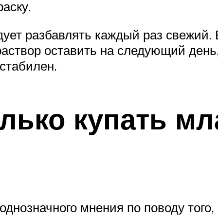
раску.
дует разбавлять каждый раз свежий.
створ оставить на следующий день, 
естабилен.
олько купать м
однозначного мнения по поводу того, 