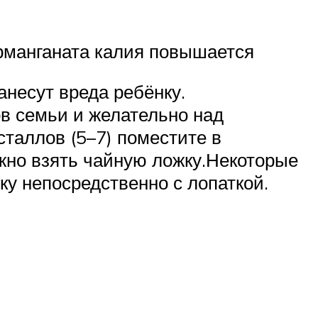
ерманганата калия повышается
анесут вреда ребёнку.
ов семьи и желательно над
сталлов (5–7) поместите в
ожно взять чайную ложку.Некоторые
у непосредственно с лопаткой.