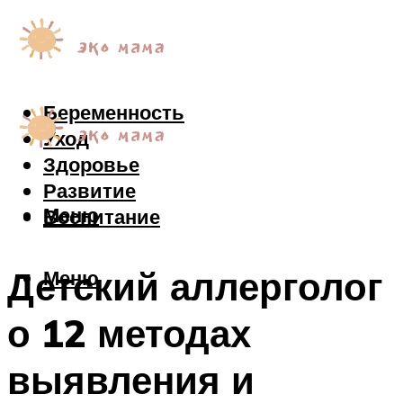
Беременность
Уход
Здоровье
Развитие
Меню
Воспитание
Детский аллерголог
Меню
о 12 методах
выявления и