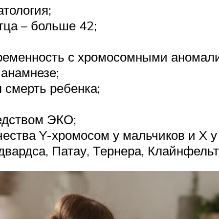
атология;
тца – больше 42;
еременность с хромосомными аномал
анамнезе;
 смерть ребенка;
едством ЭКО;
ества Y-хромосом у мальчиков и X у
двардса, Патау, Тернера, Клайнфельт