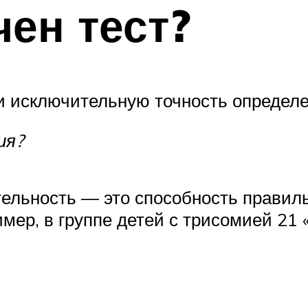
чен тест?
и исключительную точность определе
ия?
тельность — это способность правил
ер, в группе детей с трисомией 21