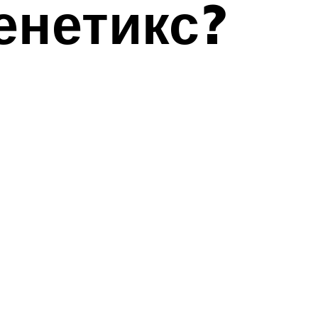
енетикс?