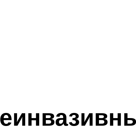
неинвазивн