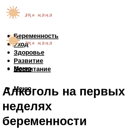
Беременность
Уход
Здоровье
Развитие
Меню
Воспитание
Алкоголь на первых
Меню
неделях
беременности