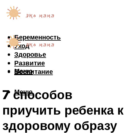
Беременность
Уход
Здоровье
Развитие
Меню
Воспитание
7 способов
Меню
приучить ребенка к
здоровому образу