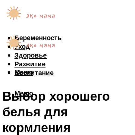
Беременность
Уход
Здоровье
Развитие
Меню
Воспитание
Выбор хорошего
Меню
белья для
кормления