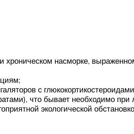
и хроническом насморке, выраженном
кциям;
галяторов с глюкокортикостероидам
атами), что бывает необходимо при 
гоприятной экологической обстановко