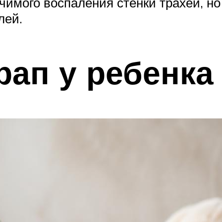
ачимого воспаления стенки трахеи, н
лей.
рап у ребенка