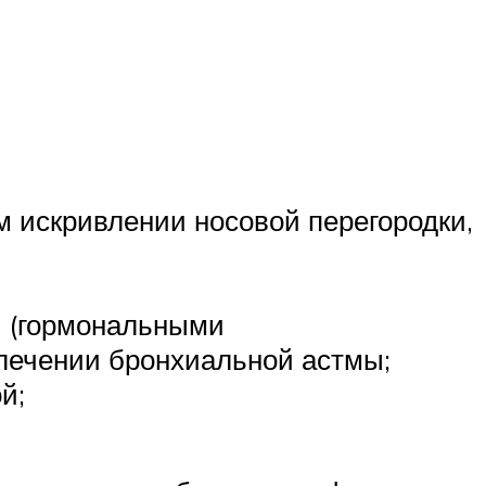
 искривлении носовой перегородки,
и (гормональными
лечении бронхиальной астмы;
й;