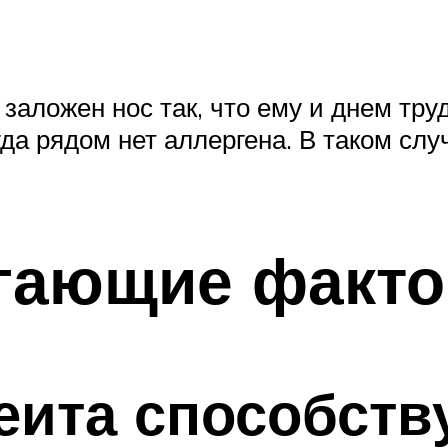
заложен нос так, что ему и днем труд
гда рядом нет аллергена. В таком сл
.
гающие факт
еита способств