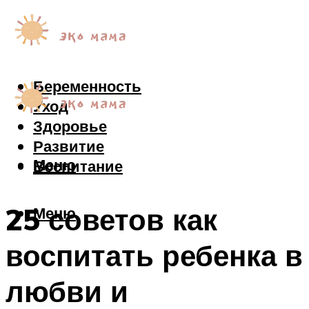
Беременность
Уход
Здоровье
Развитие
Меню
Воспитание
25 советов как
Меню
воспитать ребенка в
любви и