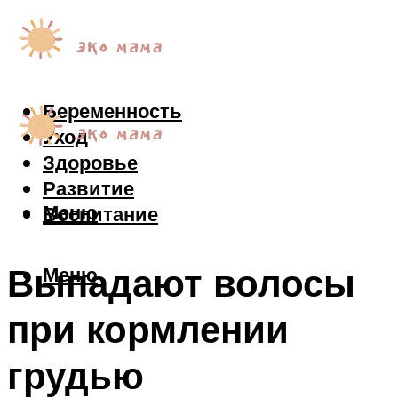
Беременность
Уход
Здоровье
Развитие
Меню
Воспитание
Выпадают волосы
Меню
при кормлении
грудью