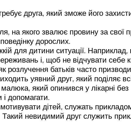
ебує друга, який зможе його захистит
ля, на якого звалює провину за свої п
 поведінку дорослих.
жкій для дитини ситуації. Наприклад
ереживань і, щоб не відчувати себе к
 як розлучення батьків часто призвод
иходить уявний друг, який поділяє вс
 малюка, який опинився у лікарні без
и і допомагати.
ні мотивувати дітей, служать приклад
ли. Такий невидимий друг служить при