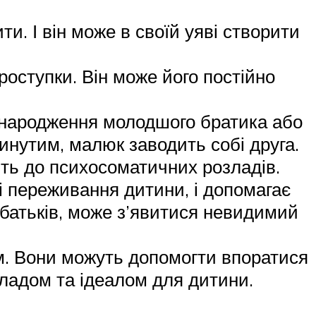
и. І він може в своїй уяві створити
роступки. Він може його постійно
, народження молодшого братика або
инутим, малюк заводить собі друга.
ить до психосоматичних розладів.
і переживання дитини, і допомагає
 батьків, може з’явитися невидимий
ом. Вони можуть допомогти впоратися
кладом та ідеалом для дитини.