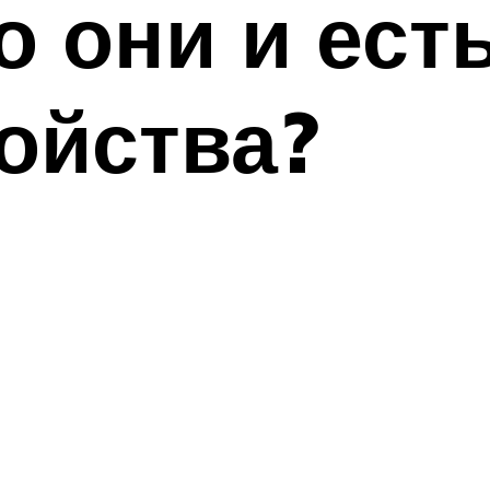
о они и ест
ойства?