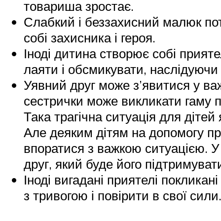
товариша зростає.
Слабкий і беззахисний малюк потр
собі захисника і героя.
Іноді дитина створює собі прияте
лаяти і обсмикувати, наслідуючи
Уявний друг може з’явитися у ва
сестрички може викликати гаму п
Така трагічна ситуація для дітей
Але деяким дітям на допомогу пр
впоратися з важкою ситуацією. У
друг, який буде його підтримуват
Іноді вигадані приятелі поклика
з тривогою і повірити в свої си