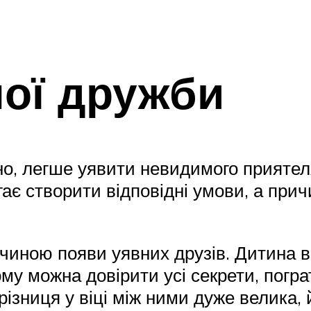
ої дружби
но, легше уявити невидимого приятеля
є створити відповідні умови, а прич
чиною появи уявних друзів. Дитина в
му можна довірити усі секрети, погр
 різниця у віці між ними дуже велика