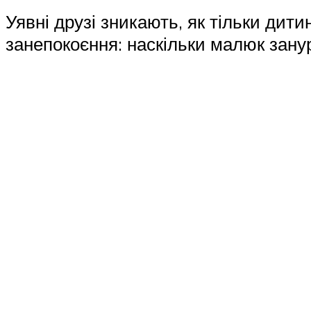
Уявні друзі зникають, як тільки дити
занепокоєння: наскільки малюк занур