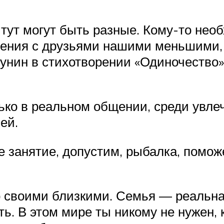
 тут могут быть разные. Кому-то нео
бщения с друзьями нашими меньшими, 
унин в стихотворении «Одиночество»
лько в реальном общении, среди увл
ей.
 занятие, допустим, рыбалка, помож
 своими близкими. Семья — реальная
ь. В этом мире ты никому не нужен, 