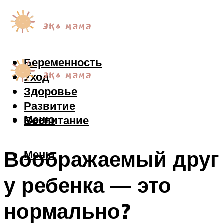
Беременность
Уход
Здоровье
Развитие
Меню
Воспитание
Воображаемый друг
Меню
у ребенка — это
нормально?