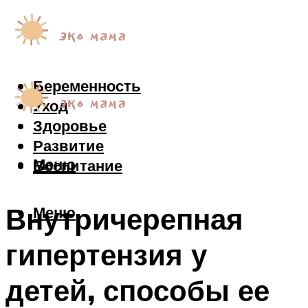
Беременность
Уход
Здоровье
Развитие
Меню
Воспитание
Внутричерепная
Меню
гипертензия у
детей, способы ее