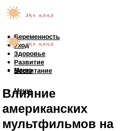
Беременность
Уход
Здоровье
Развитие
Меню
Воспитание
Влияние
Меню
американских
мультфильмов на