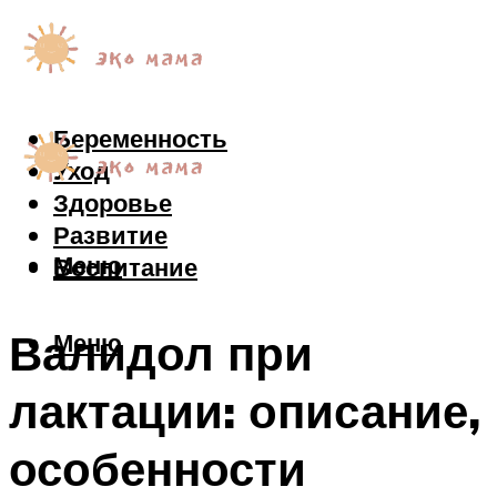
Беременность
Уход
Здоровье
Развитие
Меню
Воспитание
Валидол при
Меню
лактации: описание,
особенности