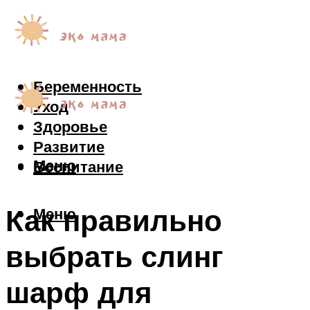
Беременность
Уход
Здоровье
Развитие
Меню
Воспитание
Как правильно
Меню
выбрать слинг
шарф для