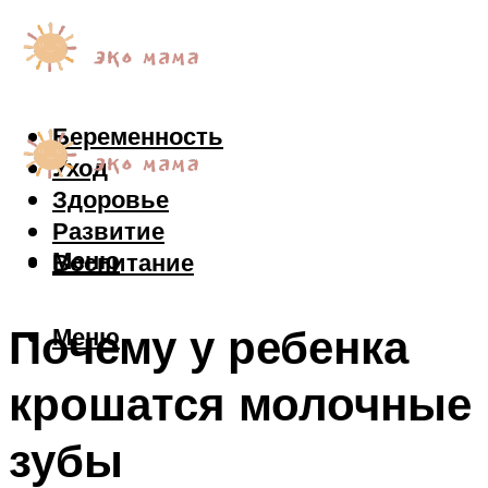
Беременность
Уход
Здоровье
Развитие
Меню
Воспитание
Почему у ребенка
Меню
крошатся молочные
зубы