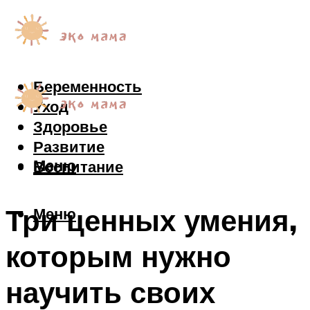
Беременность
Уход
Здоровье
Развитие
Меню
Воспитание
Три ценных умения,
Меню
которым нужно
научить своих