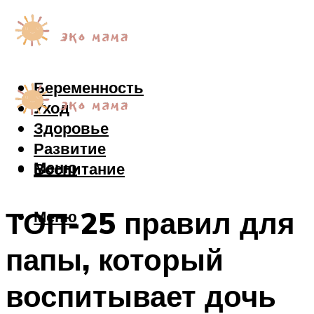
Беременность
Уход
Здоровье
Развитие
Меню
Воспитание
ТОП-25 правил для
Меню
папы, который
воспитывает дочь