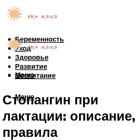
Беременность
Уход
Здоровье
Развитие
Меню
Воспитание
Стопангин при
Меню
лактации: описание,
правила