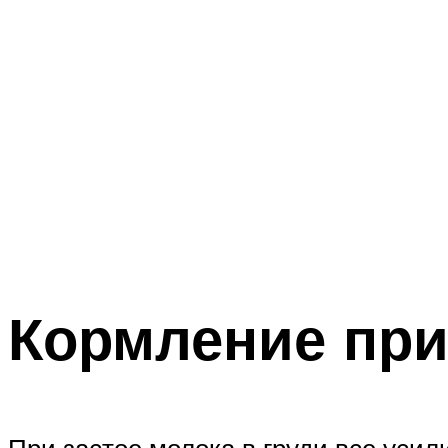
Кормление при
При застое молока в груди все уси