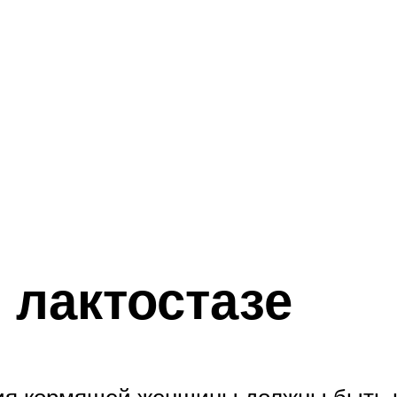
 лактостазе
лия кормящей женщины должны быть 