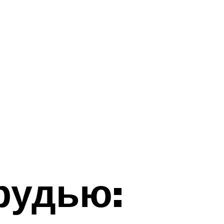
рудью: