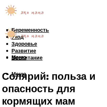
Беременность
Уход
Здоровье
Развитие
Меню
Воспитание
Солярий: польза и
Меню
опасность для
кормящих мам