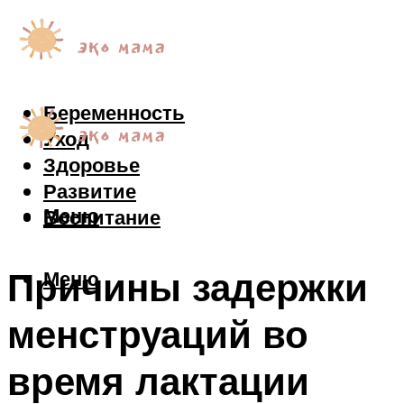
Беременность
Уход
Здоровье
Развитие
Меню
Воспитание
Причины задержки
Меню
менструаций во
время лактации