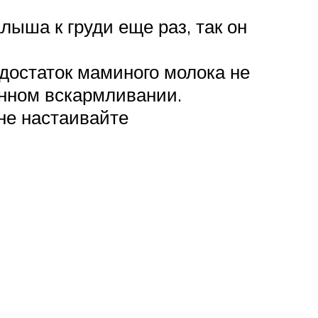
ыша к груди еще раз, так он
достаток маминого молока не
нном вскармливании.
 не настаивайте