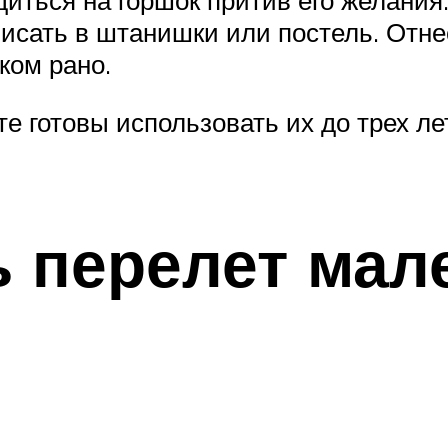
иться на горшок притив его желания.
исать в штанишки или постель. Отне
ком рано.
е готовы использовать их до трех ле
ь перелет мал