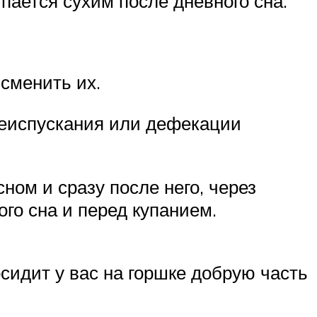
пается сухим после дневного сна.
сменить их.
чеиспускания или дефекации
ном и сразу после него, через
ого сна и перед купанием.
сидит у вас на горшке добрую часть