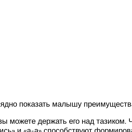
лядно показать малышу преимуществ
 вы можете держать его над тазиком.
ись» и «а-а» способствуют формиро