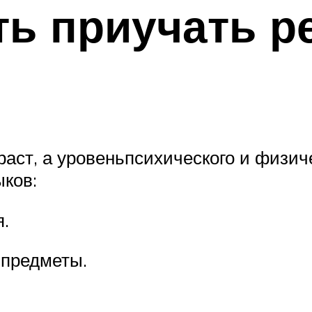
ть приучать р
раст, а уровеньпсихического и физич
ков:
я.
 предметы.