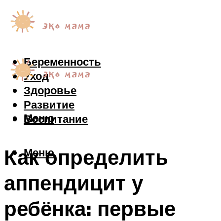
Беременность
Уход
Здоровье
Развитие
Меню
Воспитание
Как определить
Меню
аппендицит у
ребёнка: первые