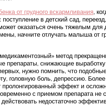
бенка от грудного вскармливания
, ко
 поступление в детский сад, переез
ожет оказаться очень тяжелым для д
мены, начните отлучать малыша от гр
 «медикаментозный» метод прекращен
ые препараты, снижающие выработку 
-первых, нужно помнить, что подобн
у, головную боль, депрессию. Более т
 пролонгированный эффект и ослож
дновременно с приемом препарата не
т действовать недостаточно эффектив