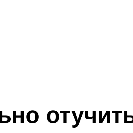
ьно отучит