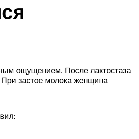
лся
ным ощущением. После лактостаза
. При застое молока женщина
вил: