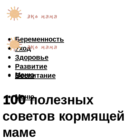
Беременность
Уход
Здоровье
Развитие
Меню
Воспитание
100 полезных
Меню
советов кормящей
маме