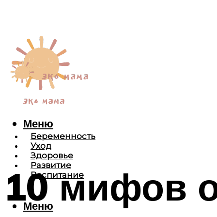
Меню
Беременность
Уход
Здоровье
Развитие
10 мифов 
Воспитание
Меню