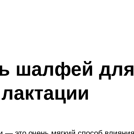
ть шалфей дл
 лактации
— это очень мягкий способ влияния