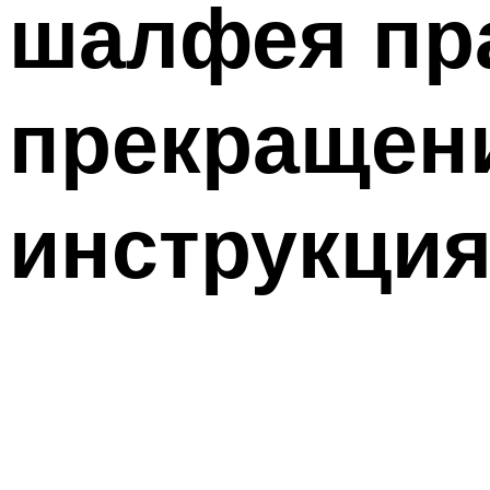
шалфея пр
прекращени
инструкци