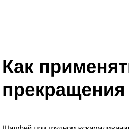
Как применя
прекращения
Шалфей при грудном вскармливании 