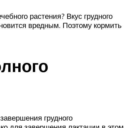
чебного растения? Вкус грудного
ановится вредным. Поэтому кормить
лного
 завершения грудного
ко для завершения лактации в этом