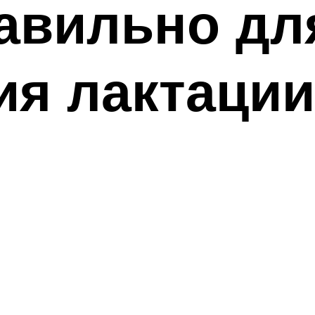
авильно дл
я лактации
я