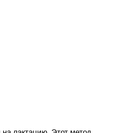
я
 на лактацию. Этот метод