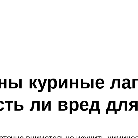
ны куриные лап
сть ли вред дл
таточно внимательно изучить химическ