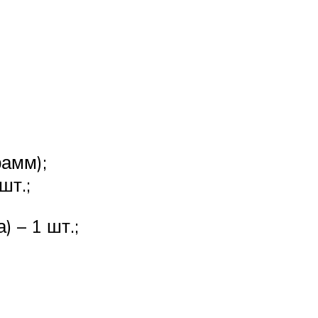
рамм);
шт.;
 – 1 шт.;