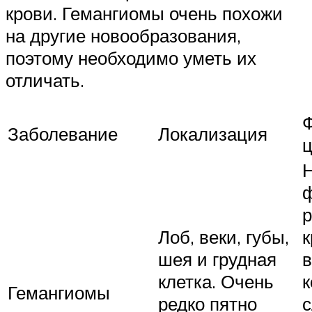
крови. Гемангиомы очень похожи
на другие новообразования,
поэтому необходимо уметь их
отличать.
Ф
Заболевание
Локализация
ц
Лоб, веки, губы,
к
шея и грудная
в
клетка. Очень
к
Гемангиомы
редко пятно
с