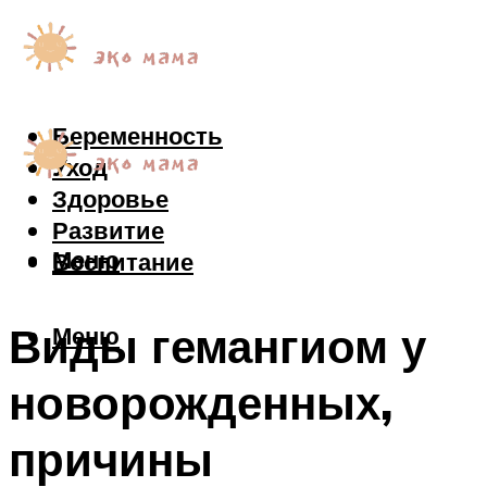
Беременность
Уход
Здоровье
Развитие
Меню
Воспитание
Виды гемангиом у
Меню
новорожденных,
причины