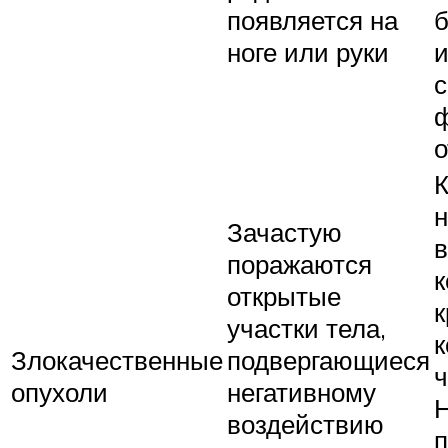
появляется на
б
ноге или руки
и
с
о
К
н
Зачастую
в
поражаются
к
открытые
к
участки тела,
Злокачественные
подвергающиеся
ч
опухоли
негативному
воздействию
п