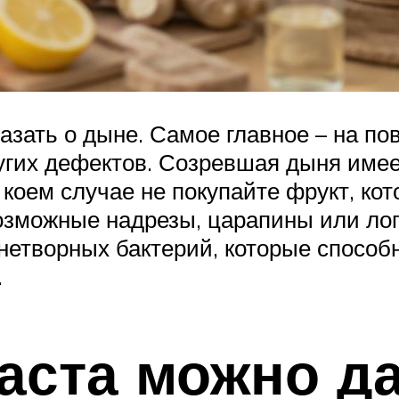
азать о дыне. Самое главное – на по
ругих дефектов. Созревшая дыня имее
 коем случае не покупайте фрукт, ко
зможные надрезы, царапины или ло
нетворных бактерий, которые спосо
.
раста можно 