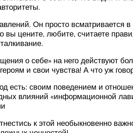
авторитеты.
авлений. Он просто всматривается в
то вы цените, любите, считаете пра
тталкивание.
ения о себе» на него действуют боль
героям и свои чувства! А что уж гов
од есть: своим поведением и отноше
едных влияний «информационной лав
ни
отнестись к этой необыкновенно важ
еложных ценностей!