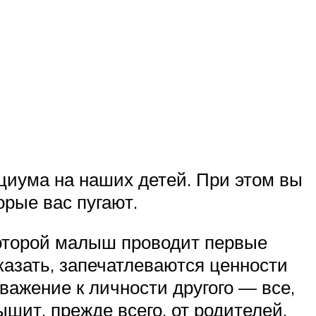
оциума на наших детей. При этом вы
орые вас пугают.
 которой малыш проводит первые
казать, запечатлеваются ценности
важение к личности другого — все,
ышит, прежде всего, от родителей.