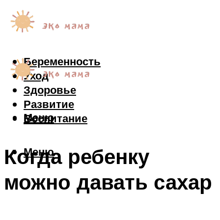
Беременность
Уход
Здоровье
Развитие
Меню
Воспитание
Когда ребенку
Меню
можно давать сахар