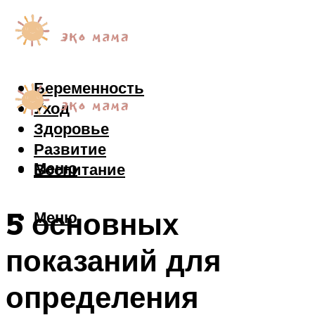
Беременность
Уход
Здоровье
Развитие
Меню
Воспитание
5 основных
Меню
показаний для
определения