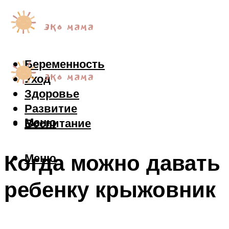
Беременность
Уход
Здоровье
Развитие
Меню
Воспитание
Когда можно давать
Меню
ребенку крыжовник