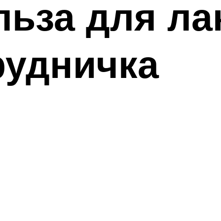
льза для ла
рудничка