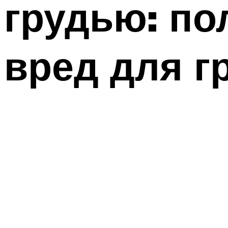
грудью: по
вред для г